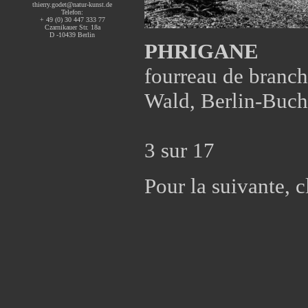
thierry.godet@natur-kunst.de
Telefon:
+ 49 (0) 30 447 333 77
Czarnikauer Str. 18a
D -10439 Berlin
PHRIGANE
fourreau de branch
Wald, Berlin-Buc
3 sur 17
Pour la suivante, c